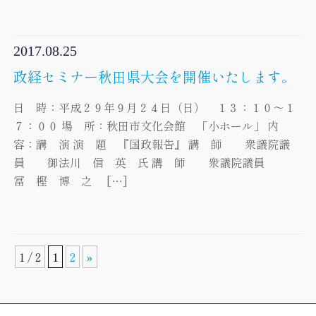
2017.08.25
政経セミナー秋田県大会を開催いたします。
日 時：平成２９年９月２４日（日） １３：１０～１
７：００ 場 所：秋田市文化会館 「小ホール」 内
容：講 演 演 題 『国政報告』 講 師 衆議院議
員 御法川 信 英 氏 講 師 衆議院議員
冨 樫 博 之 […]
1 / 2
1
2
»